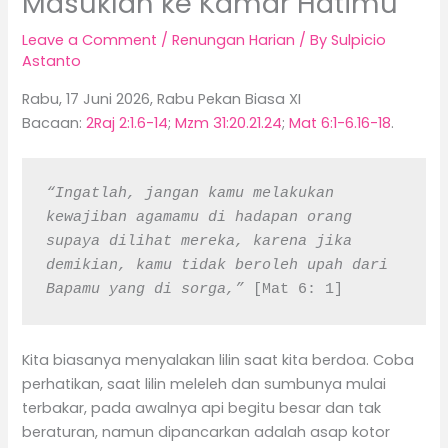
Masuklah ke Kamar Hatimu
Leave a Comment
/
Renungan Harian
/ By
Sulpicio
Astanto
Rabu, 17 Juni 2026, Rabu Pekan Biasa XI
Bacaan:
2Raj 2:1.6-14
;
Mzm 31:20.21.24
;
Mat 6:1-6.16-18
.
“Ingatlah, jangan kamu melakukan 
kewajiban agamamu di hadapan orang 
supaya dilihat mereka, karena jika 
demikian, kamu tidak beroleh upah dari 
Bapamu yang di sorga,”
 [Mat 6: 1]
Kita biasanya menyalakan lilin saat kita berdoa. Coba
perhatikan, saat lilin meleleh dan sumbunya mulai
terbakar, pada awalnya api begitu besar dan tak
beraturan, namun dipancarkan adalah asap kotor