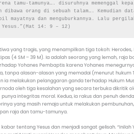
rena tamu-tamunya…. disuruhnya memenggal kepa
n dibawa orang di sebuah talam…. Kemudian dat
bil mayatnya dan menguburkannya. Lalu pergilah
 Yesus.”(Mat 14: 9 – 12)
istiwa yang tragis, yang menampilkan tiga tokoh: Herodes
tipas (4 SM – 39 M). Ia adalah seorang yang lemah, raja 
terhadap Yohanes Pembaptis karena Yohanes menegurnya
hnya, tanpa alasan-alasan yang memadai (menurut hukum
ian ia melakukan pelanggaran ganda terhadap Hukum Mus
oda oleh tiga kesalahan yang secara terbuka dikritik ol
 punya integritas moral. Kedua, ia rakus dan penuh denda
erinya yang masih remaja untuk melakukan pembunuha
dapan raja dan tamu-tamunya.
abar tentang Yesus dan menjadi sangat gelisah. “Inilah 