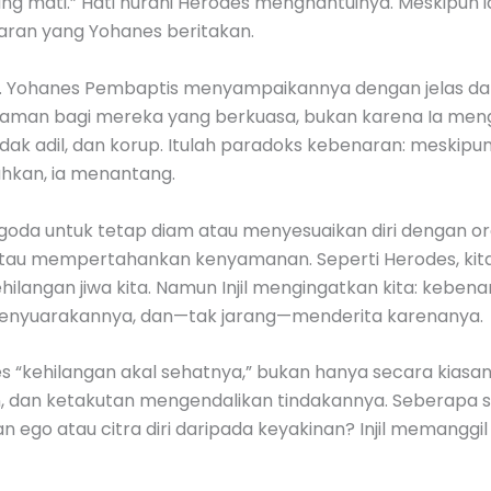
rang mati.” Hati nurani Herodes menghantuinya. Meskipu
an yang Yohanes beritakan.
Yohanes Pembaptis menyampaikannya dengan jelas da
caman bagi mereka yang berkuasa, bukan karena Ia meng
dak adil, dan korup. Itulah paradoks kebenaran: meskip
kan, ia menantang.
li tergoda untuk tetap diam atau menyesuaikan diri denga
atau mempertahankan kenyamanan. Seperti Herodes, kita
langan jiwa kita. Namun Injil mengingatkan kita: kebenara
menyuarakannya, dan—tak jarang—menderita karenanya.
es “kehilangan akal sehatnya,” bukan hanya secara kiasan,
dan ketakutan mengendalikan tindakannya. Seberapa se
go atau citra diri daripada keyakinan? Injil memanggil ki