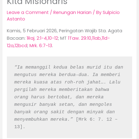
Kita Misionaris
Leave a Comment
/
Renungan Harian
/ By
Sulpicio
Astanto
Kamis, 5 Februari 2026, Peringatan Wajib Sta. Agata
Bacaan:
1Raj. 2:1-4,10-12
; MT
1Taw. 29:10,11ab,11d-
12a,12bcd
;
Mrk. 6:7-13
.
“Ia memanggil kedua belas murid itu dan 
mengutus mereka berdua-dua. Ia memberi 
mereka kuasa atas roh-roh jahat…. Lalu 
pergilah mereka memberitakan bahwa 
orang harus bertobat, dan mereka 
mengusir banyak setan, dan mengoles 
banyak orang sakit dengan minyak dan 
menyembuhkan mereka.”
 [Mrk 6: 7. 12 – 
13].