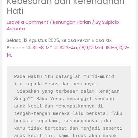
Kebesaran dan Kerendahan
Hati
Leave a Comment
/
Renungan Harian
/ By
Sulpicio
Astanto
Selasa, 12 Agustus 2025, Selasa Pekan Biasa XIX
Bacaan:
Ul. 31:1-8
; MT
Ul. 32:3-4a,7,8,9,12
;
Mat. 18:1-5,10,12-
14
.
Pada waktu itu datanglah murid-murid 
itu kepada Yesus dan bertanya: 
"Siapakah yang terbesar dalam Kerajaan 
Sorga?" Maka Yesus memanggil seorang 
anak kecil dan menempatkannya di 
tengah-tengah mereka lalu berkata: “Aku 
berkata kepadamu, sesungguhnya jika 
kamu tidak bertobat dan menjadi seperti 
anak kecil ini, kamu tidak akan masuk 