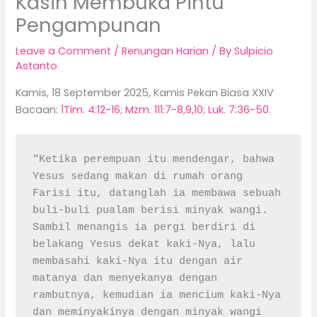
Kasih Membuka Pintu
Pengampunan
Leave a Comment
/
Renungan Harian
/ By
Sulpicio
Astanto
Kamis, 18 September 2025, Kamis Pekan Biasa XXIV
Bacaan:
1Tim. 4:12-16
;
Mzm. 111:7-8,9,10
;
Luk. 7:36-50
.
“Ketika perempuan itu mendengar, bahwa 
Yesus sedang makan di rumah orang 
Farisi itu, datanglah ia membawa sebuah 
buli-buli pualam berisi minyak wangi. 
Sambil menangis ia pergi berdiri di 
belakang Yesus dekat kaki-Nya, lalu 
membasahi kaki-Nya itu dengan air 
matanya dan menyekanya dengan 
rambutnya, kemudian ia mencium kaki-Nya 
dan meminyakinya dengan minyak wangi 