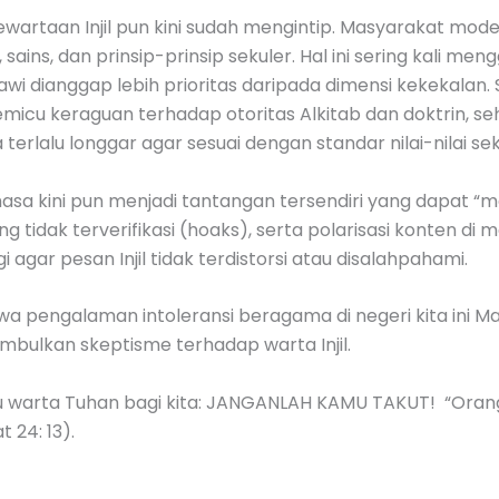
wartaan Injil pun kini sudah mengintip. Masyarakat mod
ins, dan prinsip-prinsip sekuler. Hal ini sering kali mengge
iawi dianggap lebih prioritas daripada dimensi kekekala
icu keraguan terhadap otoritas Alkitab dan doktrin, s
rlalu longgar agar sesuai dengan standar nilai-nilai sek
asa kini pun menjadi tantangan tersendiri yang dapat “
yang tidak terverifikasi (hoaks), serta polarisasi konten di
agar pesan Injil tidak terdistorsi atau disalahpahami.
hwa pengalaman intoleransi beragama di negeri kita ini Mas
bulkan skeptisme terhadap warta Injil.
 warta Tuhan bagi kita: JANGANLAH KAMU TAKUT! “Oran
 24: 13).