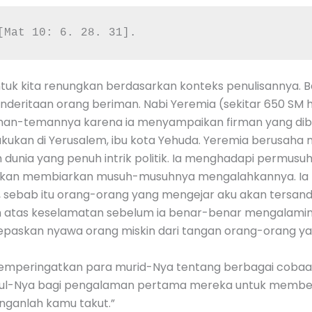
[Mat 10: 6. 28. 31].
ntuk kita renungkan berdasarkan konteks penulisannya. B
nderitaan orang beriman. Nabi Yeremia (sekitar 650 SM
eman-temannya karena ia menyampaikan firman yang dib
kukan di Yerusalem, ibu kota Yehuda. Yeremia berusaha 
h dunia yang penuh intrik politik. Ia menghadapi permus
k akan membiarkan musuh-musuhnya mengalahkannya. Ia
, sebab itu orang-orang yang mengejar aku akan tersand
ah atas keselamatan sebelum ia benar-benar mengalamin
lepaskan nyawa orang miskin dari tangan orang-orang ya
us memperingatkan para murid-Nya tentang berbagai coba
l-Nya bagi pengalaman pertama mereka untuk memberit
anganlah kamu takut.”