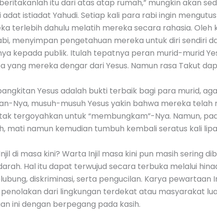
 beritakanlah itu dari atas atap rumah,” mungkin akan se
t istiadat Yahudi. Setiap kali para rabi ingin mengutu
 terlebih dahulu melatih mereka secara rahasia. Oleh ka
 rabi, menyimpan pengetahuan mereka untuk diri sendiri
kepada publik. Itulah tepatnya peran murid-murid Yesus
 yang mereka dengar dari Yesus. Namun rasa Takut d
bangkitan Yesus adalah bukti terbaik bagi para murid, aga
uran-Nya, musuh-musuh Yesus yakin bahwa mereka tel
tak tergoyahkan untuk “membungkam”-Nya. Namun, pada 
ah, mati namun kemudian tumbuh kembali seratus kali lipa
jil di masa kini? Warta Injil masa kini pun masih sering 
rah. Hal itu dapat terwujud secara terbuka melalui hina
lubung, diskriminasi, serta pengucilan. Karya pewartaan In
 penolakan dari lingkungan terdekat atau masyarakat luas
n ini dengan berpegang pada kasih.