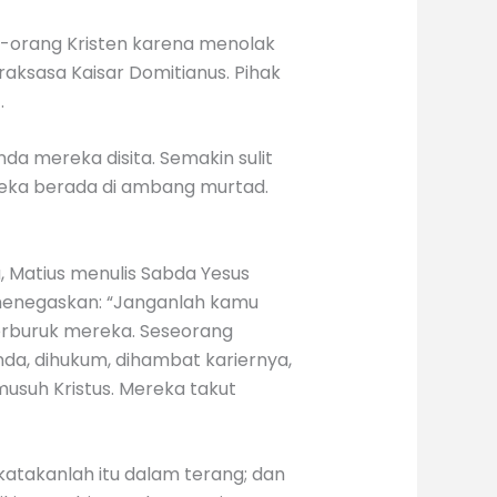
ng-orang Kristen karena menolak
aksasa Kaisar Domitianus. Pihak
.
da mereka disita. Semakin sulit
reka berada di ambang murtad.
, Matius menulis Sabda Yesus
i menegaskan: “Janganlah kamu
terburuk mereka. Seseorang
da, dihukum, dihambat kariernya,
usuh Kristus. Mereka takut
atakanlah itu dalam terang; dan