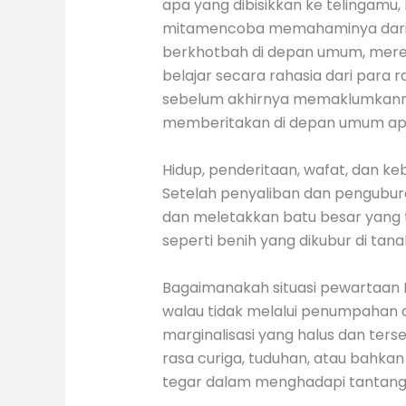
apa yang dibisikkan ke telingamu,
mitamencoba memahaminya dari ada
berkhotbah di depan umum, mereka
belajar secara rahasia dari para
sebelum akhirnya memaklumkannya 
memberitakan di depan umum apa
Hidup, penderitaan, wafat, dan ke
Setelah penyaliban dan pengub
dan meletakkan batu besar yang 
seperti benih yang dikubur di tan
Bagaimanakah situasi pewartaan In
walau tidak melalui penumpahan da
marginalisasi yang halus dan terse
rasa curiga, tuduhan, atau bahkan
tegar dalam menghadapi tantanga