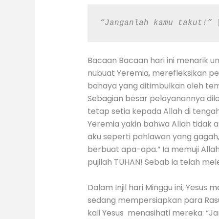
“Janganlah kamu takut!”
 
Bacaan Bacaan hari ini menarik u
nubuat Yeremia, merefleksikan pe
bahaya yang ditimbulkan oleh t
Sebagian besar pelayanannya dila
tetap setia kepada Allah di tenga
Yeremia yakin bahwa Allah tida
aku seperti pahlawan yang gagah
berbuat apa-apa.” Ia memuji All
pujilah TUHAN! Sebab ia telah me
Dalam Injil hari Minggu ini, Yes
sedang mempersiapkan para Rasu
kali Yesus menasihati mereka: “J