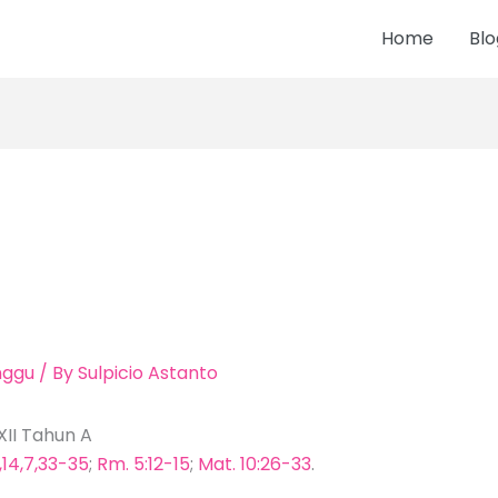
Home
Blo
nggu
/ By
Sulpicio Astanto
XII Tahun A
,14,7,33-35
;
Rm. 5:12-15
;
Mat. 10:26-33
.