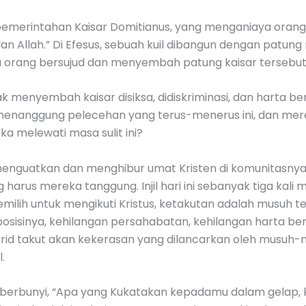
sa pemerintahan Kaisar Domitianus, yang menganiaya ora
Allah.” Di Efesus, sebuah kuil dibangun dengan patung r
 orang bersujud dan menyembah patung kaisar tersebut
menyembah kaisar disiksa, didiskriminasi, dan harta ben
 menanggung pelecehan yang terus-menerus ini, dan me
 melewati masa sulit ini?
 menguatkan dan menghibur umat Kristen di komunitasnya
 harus mereka tanggung. Injil hari ini sebanyak tiga kal
emilih untuk mengikuti Kristus, ketakutan adalah musuh 
sisinya, kehilangan persahabatan, kehilangan harta ben
urid takut akan kekerasan yang dilancarkan oleh musuh-m
.
 berbunyi, “Apa yang Kukatakan kepadamu dalam gelap, k