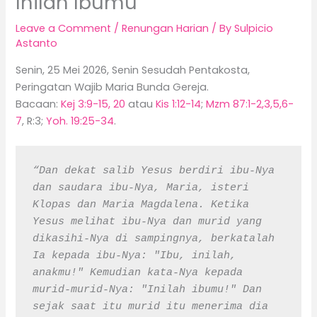
Inilah Ibumu
Leave a Comment
/
Renungan Harian
/ By
Sulpicio
Astanto
Senin, 25 Mei 2026, Senin Sesudah Pentakosta,
Peringatan Wajib Maria Bunda Gereja.
Bacaan:
Kej 3:9-15, 20
atau
Kis 1:12-14
;
Mzm 87:1-2,3,5,6-
7
, R:3;
Yoh. 19:25-34
.
“Dan dekat salib Yesus berdiri ibu-Nya 
dan saudara ibu-Nya, Maria, isteri 
Klopas dan Maria Magdalena. Ketika 
Yesus melihat ibu-Nya dan murid yang 
dikasihi-Nya di sampingnya, berkatalah 
Ia kepada ibu-Nya: "Ibu, inilah, 
anakmu!" Kemudian kata-Nya kepada 
murid-murid-Nya: "Inilah ibumu!" Dan 
sejak saat itu murid itu menerima dia 