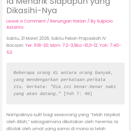
Ia Menarik Siapapun yang
Dikasihi-Nya
Leave a Comment
/
Renungan Harian
/ By
Sulpicio
Astanto
Sabtu, 21 Maret 2026, Sabtu Pekan Prapaskah IV
Bacaan:
Yer. 11:18-20
;
Mzm. 7:2-3,9bc-10,11-12
;
Yoh. 7:40-
53
.
Beberapa orang di antara orang banyak, 
yang mendengarkan perkataan-perkata 
itu, berkata: "Dia ini benar-benar nabi 
yang akan datang." 
[Yoh 7: 40]
Nampaknya sulit bagi seseorang yang “telah terpikat
oleh Allah,” sebagaimana dikatakan oleh Yeremia. Ia
ditolak oleh umat yang sama di mana ia telah