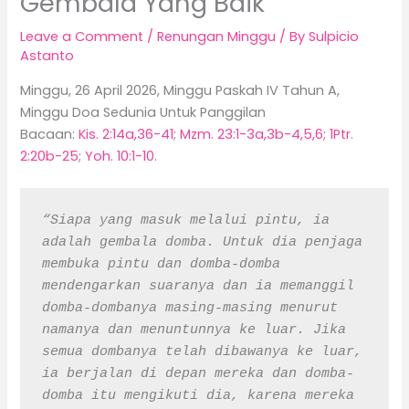
Gembala Yang Baik
Leave a Comment
/
Renungan Minggu
/ By
Sulpicio
Astanto
Minggu, 26 April 2026, Minggu Paskah IV Tahun A,
Minggu Doa Sedunia Untuk Panggilan
Bacaan:
Kis. 2:14a,36-41
;
Mzm. 23:1-3a,3b-4,5,6
;
1Ptr.
2:20b-25
;
Yoh. 10:1-10
.
“Siapa yang masuk melalui pintu, ia 
adalah gembala domba. Untuk dia penjaga 
membuka pintu dan domba-domba 
mendengarkan suaranya dan ia memanggil 
domba-dombanya masing-masing menurut 
namanya dan menuntunnya ke luar. Jika 
semua dombanya telah dibawanya ke luar, 
ia berjalan di depan mereka dan domba-
domba itu mengikuti dia, karena mereka 