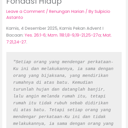
Fondasi Hidup
Leave a Comment
/
Renungan Harian
/ By
Sulpicio
Astanto
Kamis, 4 Desember 2025, Kamis Pekan Advent I
Bacaan:
Yes. 26:1-6
;
Mzm. 118:1,8-9,19-21,25-27a
;
Mat.
7:21,24-27
.
"Setiap orang yang mendengar perkataan-
Ku ini dan melakukannya, ia sama dengan 
orang yang bijaksana, yang mendirikan 
rumahnya di atas batu. Kemudian 
turunlah hujan dan datanglah banjir, 
lalu angin melanda rumah itu, tetapi 
rumah itu tidak rubuh sebab didirikan 
di atas batu. Tetapi setiap orang yang 
mendengar perkataan-Ku ini dan tidak 
melakukannya, ia sama dengan orang yang 