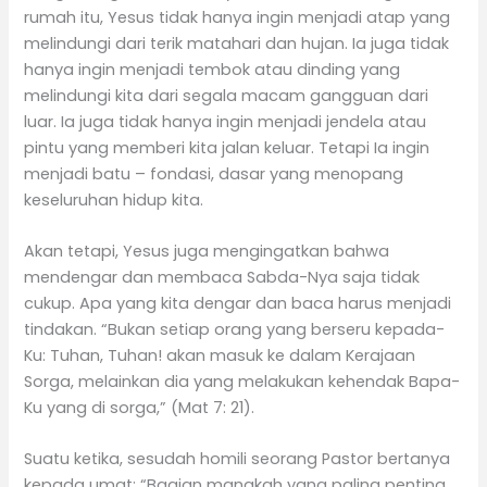
rumah itu, Yesus tidak hanya ingin menjadi atap yang
melindungi dari terik matahari dan hujan. Ia juga tidak
hanya ingin menjadi tembok atau dinding yang
melindungi kita dari segala macam gangguan dari
luar. Ia juga tidak hanya ingin menjadi jendela atau
pintu yang memberi kita jalan keluar. Tetapi Ia ingin
menjadi batu – fondasi, dasar yang menopang
keseluruhan hidup kita.
Akan tetapi, Yesus juga mengingatkan bahwa
mendengar dan membaca Sabda-Nya saja tidak
cukup. Apa yang kita dengar dan baca harus menjadi
tindakan. “Bukan setiap orang yang berseru kepada-
Ku: Tuhan, Tuhan! akan masuk ke dalam Kerajaan
Sorga, melainkan dia yang melakukan kehendak Bapa-
Ku yang di sorga,” (Mat 7: 21).
Suatu ketika, sesudah homili seorang Pastor bertanya
kepada umat: “Bagian manakah yang paling penting