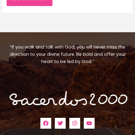
“If you walk and talk with God, you will never miss the
direction to your divine future. Be bold and offer your
heart to be led by God.”