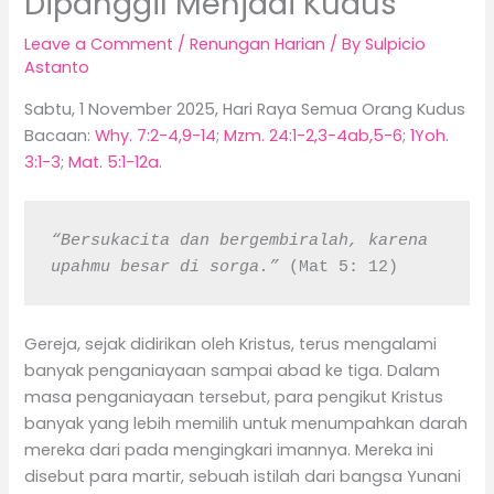
Dipanggil Menjadi Kudus
Leave a Comment
/
Renungan Harian
/ By
Sulpicio
Astanto
Sabtu, 1 November 2025, Hari Raya Semua Orang Kudus
Bacaan:
Why. 7:2-4,9-14
;
Mzm. 24:1-2,3-4ab,5-6
;
1Yoh.
3:1-3
;
Mat. 5:1-12a
.
“Bersukacita dan bergembiralah, karena 
upahmu besar di sorga.”
 (Mat 5: 12)
Gereja, sejak didirikan oleh Kristus, terus mengalami
banyak penganiayaan sampai abad ke tiga. Dalam
masa penganiayaan tersebut, para pengikut Kristus
banyak yang lebih memilih untuk menumpahkan darah
mereka dari pada mengingkari imannya. Mereka ini
disebut para martir, sebuah istilah dari bangsa Yunani