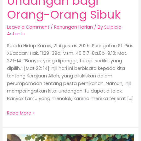
Undangan bagi
Orang-Orang Sibuk
Leave a Comment
/
Renungan Harian
/ By
Sulpicio
Astanto
Sabda Hidup Kamis, 21 Agustus 2025, Peringatan St. Pius
XBacaan: Hak. 11:29-39a; Mzm. 40:5,7-8a,8b-9,10; Mat.
22:1-14. “Banyak yang dipanggil, tetapi sedikit yang
dipilih,” [Mat 22: 14] Injil hari ini berbicara kepada kita
tentang Kerajaan Allah, yang dilukiskan dalam
perumpamaan tentang pesta pernikahan. Namun, Injil
memperingatkan kita: undangan itu dapat ditolak.
Banyak tamu yang menolak, karena mereka terjerat […]
Read More »
Allah