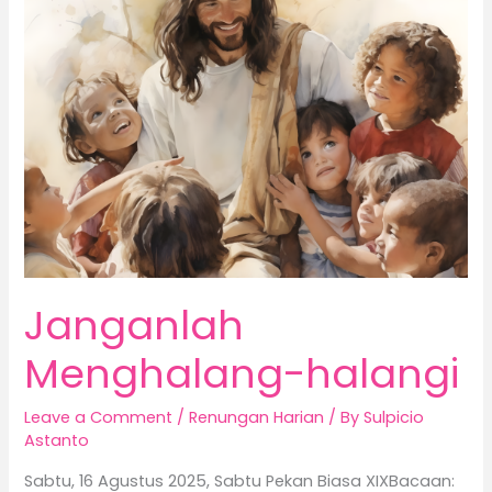
halangi
Janganlah
Menghalang-halangi
Leave a Comment
/
Renungan Harian
/ By
Sulpicio
Astanto
Sabtu, 16 Agustus 2025, Sabtu Pekan Biasa XIXBacaan: