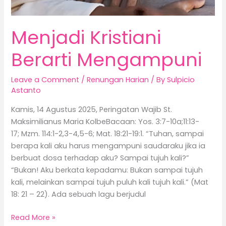
Menjadi Kristiani
Berarti Mengampuni
Leave a Comment
/
Renungan Harian
/ By
Sulpicio
Astanto
Kamis, 14 Agustus 2025, Peringatan Wajib St.
Maksimilianus Maria KolbeBacaan: Yos. 3:7-10a;11:13-
17; Mzm. 114:1-2,3-4,5-6; Mat. 18:21-19:1. “Tuhan, sampai
berapa kali aku harus mengampuni saudaraku jika ia
berbuat dosa terhadap aku? Sampai tujuh kali?”
“Bukan! Aku berkata kepadamu: Bukan sampai tujuh
kali, melainkan sampai tujuh puluh kali tujuh kali.” (Mat
18: 21 – 22). Ada sebuah lagu berjudul
Read More »