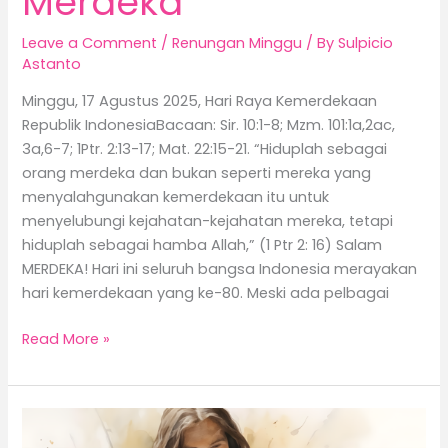
Merdeka
Leave a Comment
/
Renungan Minggu
/ By
Sulpicio
Astanto
Minggu, 17 Agustus 2025, Hari Raya Kemerdekaan
Republik IndonesiaBacaan: Sir. 10:1-8; Mzm. 101:1a,2ac,
3a,6-7; 1Ptr. 2:13-17; Mat. 22:15-21. “Hiduplah sebagai
orang merdeka dan bukan seperti mereka yang
menyalahgunakan kemerdekaan itu untuk
menyelubungi kejahatan-kejahatan mereka, tetapi
hiduplah sebagai hamba Allah,” (1 Ptr 2: 16) Salam
MERDEKA! Hari ini seluruh bangsa Indonesia merayakan
hari kemerdekaan yang ke-80. Meski ada pelbagai
Read More »
Janganlah
Menghalang-