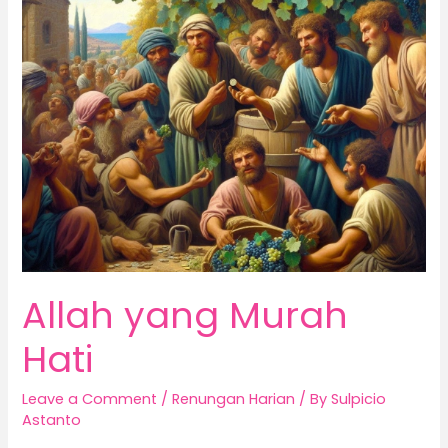
yang
Murah
Hati
Allah yang Murah
Hati
Leave a Comment
/
Renungan Harian
/ By
Sulpicio
Astanto