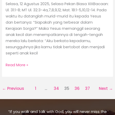
Selasa, 12 Agustus 2025, Selasa Pekan Biasa XIXBacaan:
Ul. 31:1-8; MT Ul. 32:3-4a,7,8,9,12; Mat. 18:1-5,10,12-14. Pada
waktu itu datanglah murid-murid itu kepada Yesus
dan bertanya: “Siapakah yang terbesar dalam
Kerajaan Sorga?” Maka Yesus memanggil seorang
anak kecil dan menempatkannya di tengah-tengah
mereka lalu berkata: “Aku berkata kepadamu,
sesungguhnya jika kamu tidak bertobat dan menjadi
seperti anak kecil
Read More »
←
Previous
1
…
34
35
36
37
Next
→
“If you walk and talk with God, you will never miss the