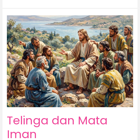
Telinga
dan
Mata
Iman
Telinga dan Mata
Iman