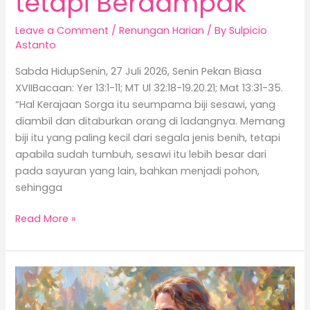
tetapi Berdampak
Leave a Comment
/
Renungan Harian
/ By
Sulpicio
Astanto
Sabda HidupSenin, 27 Juli 2026, Senin Pekan Biasa
XVIIBacaan: Yer 13:1-11; MT Ul 32:18-19.20.21; Mat 13:31-35.
“Hal Kerajaan Sorga itu seumpama biji sesawi, yang
diambil dan ditaburkan orang di ladangnya. Memang
biji itu yang paling kecil dari segala jenis benih, tetapi
apabila sudah tumbuh, sesawi itu lebih besar dari
pada sayuran yang lain, bahkan menjadi pohon,
sehingga
Read More »
Komitmen
Total
untuk