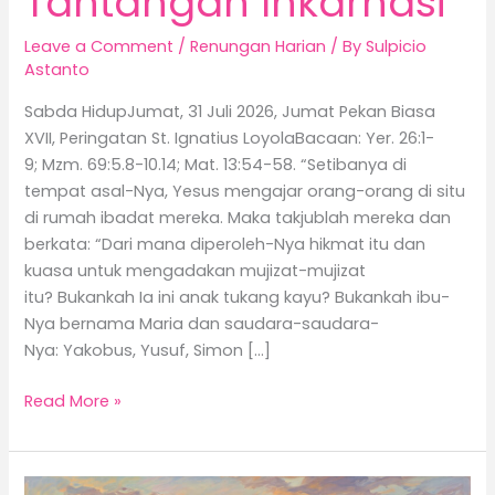
Tantangan Inkarnasi
Leave a Comment
/
Renungan Harian
/ By
Sulpicio
Astanto
Sabda HidupJumat, 31 Juli 2026, Jumat Pekan Biasa
XVII, Peringatan St. Ignatius LoyolaBacaan: Yer. 26:1-
9; Mzm. 69:5.8-10.14; Mat. 13:54-58. “Setibanya di
tempat asal-Nya, Yesus mengajar orang-orang di situ
di rumah ibadat mereka. Maka takjublah mereka dan
berkata: “Dari mana diperoleh-Nya hikmat itu dan
kuasa untuk mengadakan mujizat-mujizat
itu? Bukankah Ia ini anak tukang kayu? Bukankah ibu-
Nya bernama Maria dan saudara-saudara-
Nya: Yakobus, Yusuf, Simon […]
Read More »
Kerajaan