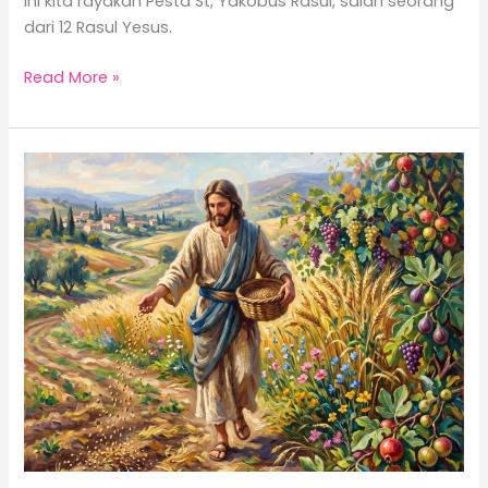
ini kita rayakan Pesta St, Yakobus Rasul, salah seorang
dari 12 Rasul Yesus.
Read More »
Ketika
Semak
Duri
Menghimpit
Benih
Sabda