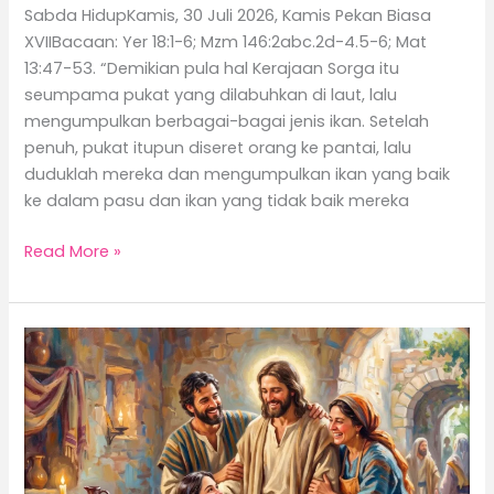
Sabda HidupKamis, 30 Juli 2026, Kamis Pekan Biasa
XVIIBacaan: Yer 18:1-6; Mzm 146:2abc.2d-4.5-6; Mat
13:47-53. “Demikian pula hal Kerajaan Sorga itu
seumpama pukat yang dilabuhkan di laut, lalu
mengumpulkan berbagai-bagai jenis ikan. Setelah
penuh, pukat itupun diseret orang ke pantai, lalu
duduklah mereka dan mengumpulkan ikan yang baik
ke dalam pasu dan ikan yang tidak baik mereka
Read More »
Keluar
dari
Keputusasaan
Menuju
Hidup
Penuh