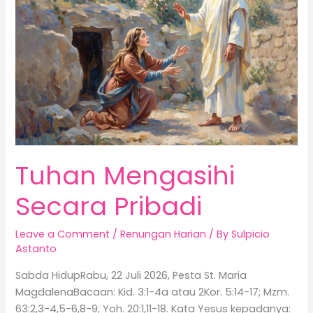
Tuhan Mengasihi
Secara Pribadi
Leave a Comment
/
Renungan Harian
/ By
Sulpicio
Astanto
Sabda HidupRabu, 22 Juli 2026, Pesta St. Maria
MagdalenaBacaan: Kid. 3:1-4a atau 2Kor. 5:14-17; Mzm.
63:2,3-4,5-6,8-9; Yoh. 20:1,11-18. Kata Yesus kepadanya: