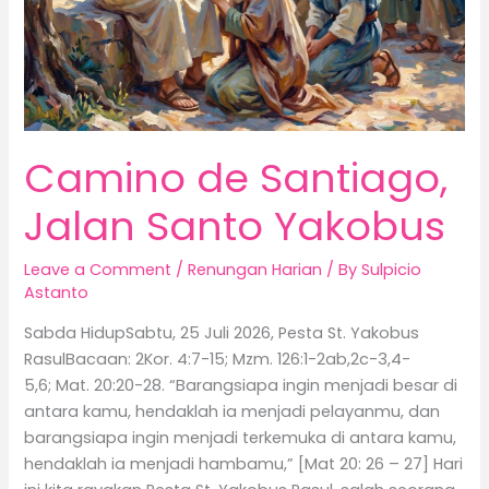
Camino de Santiago,
Jalan Santo Yakobus
Leave a Comment
/
Renungan Harian
/ By
Sulpicio
Astanto
Sabda HidupSabtu, 25 Juli 2026, Pesta St. Yakobus
RasulBacaan: 2Kor. 4:7-15; Mzm. 126:1-2ab,2c-3,4-
5,6; Mat. 20:20-28. “Barangsiapa ingin menjadi besar di
antara kamu, hendaklah ia menjadi pelayanmu, dan
barangsiapa ingin menjadi terkemuka di antara kamu,
hendaklah ia menjadi hambamu,” [Mat 20: 26 – 27] Hari