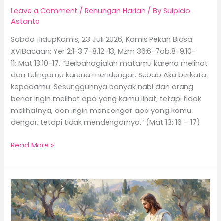
Leave a Comment
/
Renungan Harian
/ By
Sulpicio
Astanto
Sabda HidupKamis, 23 Juli 2026, Kamis Pekan Biasa
XVIBacaan: Yer 2:1-3.7-8.12-13; Mzm 36:6-7ab.8-9.10-
11; Mat 13:10-17. “Berbahagialah matamu karena melihat
dan telingamu karena mendengar. Sebab Aku berkata
kepadamu: Sesungguhnya banyak nabi dan orang
benar ingin melihat apa yang kamu lihat, tetapi tidak
melihatnya, dan ingin mendengar apa yang kamu
dengar, tetapi tidak mendengarnya.” (Mat 13: 16 – 17)
Read More »
Tuhan
Mengasihi
Secara
Pribadi