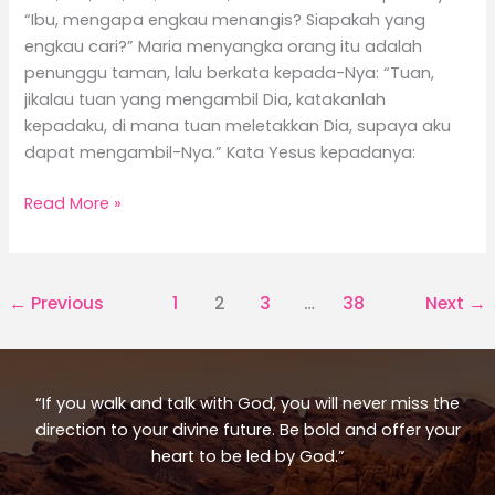
“Ibu, mengapa engkau menangis? Siapakah yang
engkau cari?” Maria menyangka orang itu adalah
penunggu taman, lalu berkata kepada-Nya: “Tuan,
jikalau tuan yang mengambil Dia, katakanlah
kepadaku, di mana tuan meletakkan Dia, supaya aku
dapat mengambil-Nya.” Kata Yesus kepadanya:
Read More »
←
Previous
1
2
3
…
38
Next
→
“If you walk and talk with God, you will never miss the
direction to your divine future. Be bold and offer your
heart to be led by God.”