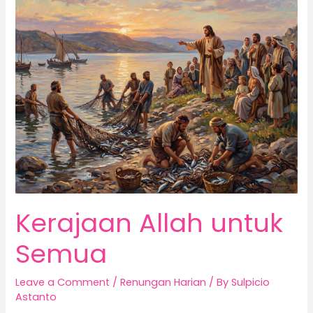
Allah
untuk
Semua
Kerajaan Allah untuk
Semua
Leave a Comment
/
Renungan Harian
/ By
Sulpicio
Astanto