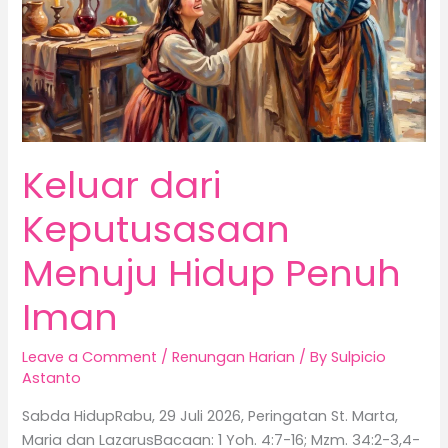
Iman
Keluar dari
Keputusasaan
Menuju Hidup Penuh
Iman
Leave a Comment
/
Renungan Harian
/ By
Sulpicio
Astanto
Sabda HidupRabu, 29 Juli 2026, Peringatan St. Marta,
Maria dan LazarusBacaan: 1 Yoh. 4:7-16; Mzm. 34:2-3,4-