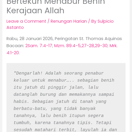
Bertekun Menabur Benih
Kerajaan Allah
Leave a Comment
/
Renungan Harian
/ By
Sulpicio
Astanto
Rabu, 28 Januari 2026, Peringatan St. Thomas Aquinas
Bacaan:
2Sam. 7:4-17
;
Mzm. 89:4-5,27-28,29-30
;
Mrk.
4:1-20
.
"Dengarlah! Adalah seorang penabur 
keluar untuk menabur….. sebagian benih 
itu jatuh di pinggir jalan, lalu 
datanglah burung dan memakannya sampai 
habis. Sebagian jatuh di tanah yang 
berbatu-batu, yang tidak banyak 
tanahnya, lalu benih itupun segera 
tumbuh, karena tanahnya tipis. Tetapi 
sesudah matahari terbit, layulah ia dan 