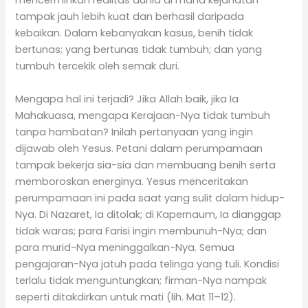
mencerminkan realitas dunia di mana kejahatan
tampak jauh lebih kuat dan berhasil daripada
kebaikan. Dalam kebanyakan kasus, benih tidak
bertunas; yang bertunas tidak tumbuh; dan yang
tumbuh tercekik oleh semak duri.
Mengapa hal ini terjadi? Jika Allah baik, jika Ia
Mahakuasa, mengapa Kerajaan-Nya tidak tumbuh
tanpa hambatan? Inilah pertanyaan yang ingin
dijawab oleh Yesus. Petani dalam perumpamaan
tampak bekerja sia-sia dan membuang benih serta
memboroskan energinya. Yesus menceritakan
perumpamaan ini pada saat yang sulit dalam hidup-
Nya. Di Nazaret, Ia ditolak; di Kapernaum, Ia dianggap
tidak waras; para Farisi ingin membunuh-Nya; dan
para murid-Nya meninggalkan-Nya. Semua
pengajaran-Nya jatuh pada telinga yang tuli. Kondisi
terlalu tidak menguntungkan; firman-Nya nampak
seperti ditakdirkan untuk mati (lih. Mat 11–12).