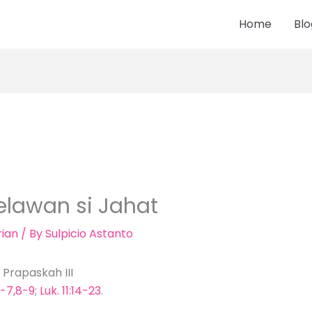
Home
Blo
lawan si Jahat
ian
/ By
Sulpicio Astanto
 Prapaskah III
6-7,8-9
;
Luk. 11:14-23
.