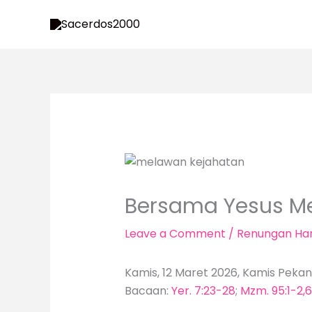
Skip
to
content
Bersama Yesus Me
Leave a Comment
/
Renungan Har
Kamis, 12 Maret 2026, Kamis Pekan
Bacaan:
Yer. 7:23-28
;
Mzm. 95:1-2,