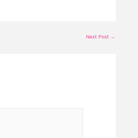
Next Post
→