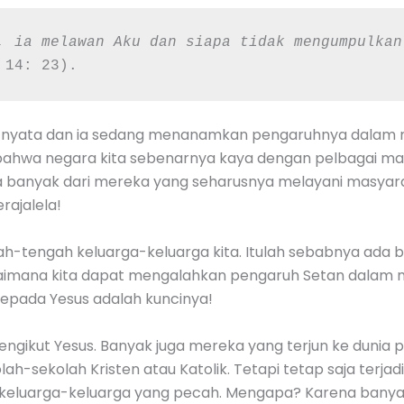
, ia melawan Aku dan siapa tidak mengumpulkan
 14: 23).
tu nyata dan ia sedang menanamkan pengaruhnya dalam m
hu bahwa negara kita sebenarnya kaya dengan pelbagai m
a banyak dari mereka yang seharusnya melayani masyara
erajalela!
gah-tengah keluarga-keluarga kita. Itulah sebabnya ada 
aimana kita dapat mengalahkan pengaruh Setan dalam 
kepada Yesus adalah kuncinya!
ngikut Yesus. Banyak juga mereka yang terjun ke dunia p
kolah-sekolah Kristen atau Katolik. Tetapi tetap saja terj
k keluarga-keluarga yang pecah. Mengapa? Karena bany