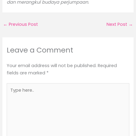
dan merangkul budaya perjumpaan.
←
Previous Post
Next Post
→
Leave a Comment
Your email address will not be published.
Required
fields are marked
*
Type
here..