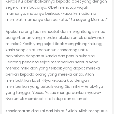
Kertas itu dikembalikannya kepada Obet yang dengan
segera membacanya. Obet menatap wajah
mamanya, matanya berkaca-kaca, kemudian ia
memeluk mamanya dan berkata, “Sa sayang Mama….”
Apakah orang tua mencatat dan menghitung semua
pengorbanan yang mereka lakukan untuk anak-anak
mereka? Kasih yang sejati tidak menghitung-hitung;
kasih yang sejati menuntun seseorang untuk
berkorban dengan sukarela dan penuh sukacita.
Seorang pencinta sejati memberikan semua yang
mereka miliki dan yang terbaik yang dapat mereka
berikan kepada orang yang mereka cintai. Allah
membuktikan kasih-Nya kepada kita dengan
memberikan yang terbaik yang Dia miliki – Anak-Nya
yang tunggal, Yesus. Yesus mengorbankan nyawa-
Nya untuk membuat kita hidup dan selamat.
Keselamatan dimulai dari inisiatif Allah. Allah mengutus