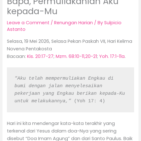
Bapa, Permuliakanlah Aku
kepada-Mu
Leave a Comment
/
Renungan Harian
/ By
Sulpicio
Astanto
Selasa, 19 Mei 2026, Selasa Pekan Paskah VII, Hari Kelima
Novena Pentakosta
Bacaan:
Kis. 20:17-27
;
Mzm. 68:10-11,20-21
;
Yoh. 17:1-11a
.
“Aku telah mempermuliakan Engkau di 
bumi dengan jalan menyelesaikan 
pekerjaan yang Engkau berikan kepada-Ku 
untuk melakukannya,”
 (Yoh 17: 4)
Hari ini kita mendengar kata-kata terakhir yang
terkenal dari Yesus dalam doa-Nya yang sering
disebut “Doa Imam Agung” dan dari Santo Paulus. Baik