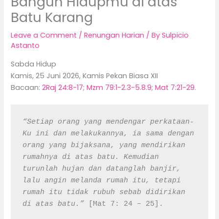
Bangun Hidupmu di atas
Batu Karang
Leave a Comment
/
Renungan Harian
/ By
Sulpicio
Astanto
Sabda Hidup
Kamis, 25 Juni 2026, Kamis Pekan Biasa XII
Bacaan:
2Raj 24:8-17
;
Mzm 79:1-2.3-5.8.9
;
Mat 7:21-29
.
“Setiap orang yang mendengar perkataan-
Ku ini dan melakukannya, ia sama dengan 
orang yang bijaksana, yang mendirikan 
rumahnya di atas batu. Kemudian 
turunlah hujan dan datanglah banjir, 
lalu angin melanda rumah itu, tetapi 
rumah itu tidak rubuh sebab didirikan 
di atas batu.”
 [Mat 7: 24 – 25].