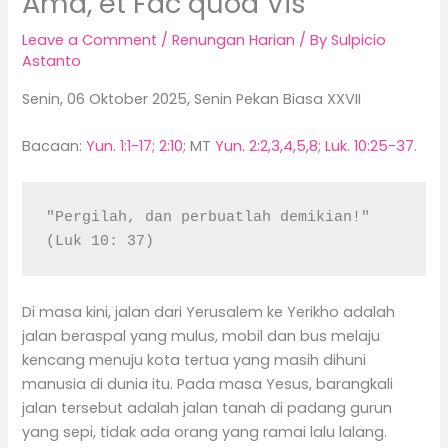
Ama, et Fac quod Vis
Leave a Comment
/
Renungan Harian
/ By
Sulpicio
Astanto
Senin, 06 Oktober 2025, Senin Pekan Biasa XXVII
Bacaan:
Yun. 1:1-17; 2:10
; MT
Yun. 2:2,3,4,5,8
;
Luk. 10:25-37
.
"Pergilah, dan perbuatlah demikian!" 
(Luk 10: 37)
Di masa kini, jalan dari Yerusalem ke Yerikho adalah
jalan beraspal yang mulus, mobil dan bus melaju
kencang menuju kota tertua yang masih dihuni
manusia di dunia itu. Pada masa Yesus, barangkali
jalan tersebut adalah jalan tanah di padang gurun
yang sepi, tidak ada orang yang ramai lalu lalang.