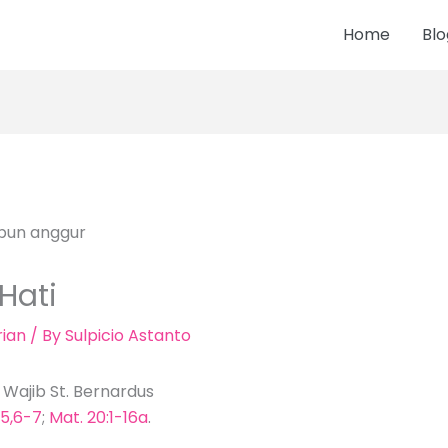
Home
Blo
Hati
ian
/ By
Sulpicio Astanto
 Wajib St. Bernardus
-5,6-7
;
Mat. 20:1-16a
.