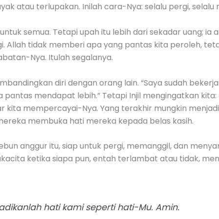
yak atau terlupakan. Inilah cara-Nya: selalu pergi, selalu
tuk semua. Tetapi upah itu lebih dari sekadar uang; ia ad
i. Allah tidak memberi apa yang pantas kita peroleh, tet
batan-Nya. Itulah segalanya.
bandingkan diri dengan orang lain. “Saya sudah bekerja 
aya pantas mendapat lebih.” Tetapi Injil mengingatkan kit
sar kita mempercayai-Nya. Yang terakhir mungkin menjadi
a mereka membuka hati mereka kepada belas kasih.
 kebun anggur itu, siap untuk pergi, memanggil, dan menya
ukacita ketika siapa pun, entah terlambat atau tidak, m
adikanlah hati kami seperti hati-Mu. Amin.