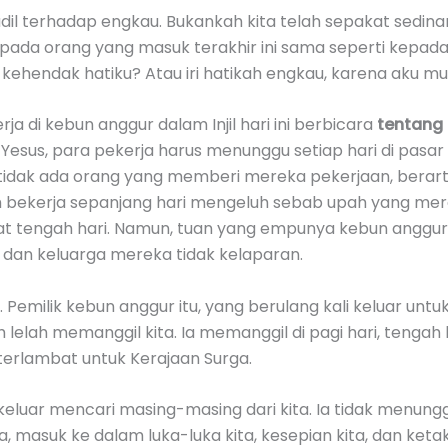
 adil terhadap engkau. Bukankah kita telah sepakat sedin
pada orang yang masuk terakhir ini sama seperti kepad
endak hatiku? Atau iri hatikah engkau, karena aku murah
 di kebun anggur dalam Injil hari ini berbicara
tentang 
esus, para pekerja harus menunggu setiap hari di pasar
tidak ada orang yang memberi mereka pekerjaan, berart
ah bekerja sepanjang hari mengeluh sebab upah yang m
wat tengah hari. Namun, tuan yang empunya kebun angg
 dan keluarga mereka tidak kelaparan.
 Pemilik kebun anggur itu, yang berulang kali keluar unt
lelah memanggil kita. Ia memanggil di pagi hari, tengah 
terlambat untuk Kerajaan Surga.
 keluar mencari masing-masing dari kita. Ia tidak menunggu
ta, masuk ke dalam luka-luka kita, kesepian kita, dan keta