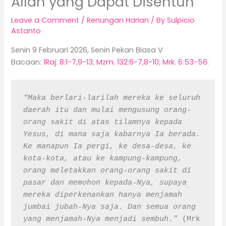
Allah yang Dapat Disentuh
Leave a Comment
/
Renungan Harian
/ By
Sulpicio
Astanto
Senin 9 Februari 2026, Senin Pekan Biasa V
Bacaan:
1Raj. 8:1-7,9-13
;
Mzm. 132:6-7,8-10
;
Mrk. 6:53-56
.
“Maka berlari-larilah mereka ke seluruh 
daerah itu dan mulai mengusung orang-
orang sakit di atas tilamnya kepada 
Yesus, di mana saja kabarnya Ia berada. 
Ke manapun Ia pergi, ke desa-desa, ke 
kota-kota, atau ke kampung-kampung, 
orang meletakkan orang-orang sakit di 
pasar dan memohon kepada-Nya, supaya 
mereka diperkenankan hanya menjamah 
jumbai jubah-Nya saja. Dan semua orang 
yang menjamah-Nya menjadi sembuh.” 
(Mrk 