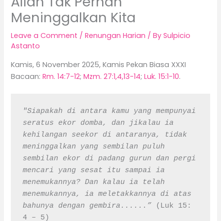
Allah Tak Pernah
Meninggalkan Kita
Leave a Comment
/
Renungan Harian
/ By
Sulpicio
Astanto
Kamis, 6 November 2025, Kamis Pekan Biasa XXXI
Bacaan:
Rm. 14:7-12
;
Mzm. 27:1,4,13-14
;
Luk. 15:1-10
.
"Siapakah di antara kamu yang mempunyai 
seratus ekor domba, dan jikalau ia 
kehilangan seekor di antaranya, tidak 
meninggalkan yang sembilan puluh 
sembilan ekor di padang gurun dan pergi 
mencari yang sesat itu sampai ia 
menemukannya? Dan kalau ia telah 
menemukannya, ia meletakkannya di atas 
bahunya dengan gembira......” 
(Luk 15: 
4 – 5)