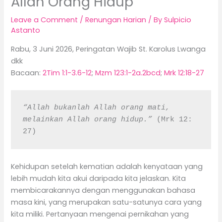
Allah Orang Hidup
Leave a Comment
/
Renungan Harian
/ By
Sulpicio
Astanto
Rabu, 3 Juni 2026, Peringatan Wajib St. Karolus Lwanga
dkk
Bacaan:
2Tim 1:1-3.6-12
;
Mzm 123:1-2a.2bcd
;
Mrk 12:18-27
“Allah bukanlah Allah orang mati, 
melainkan Allah orang hidup.” 
(Mrk 12: 
27)
Kehidupan setelah kematian adalah kenyataan yang
lebih mudah kita akui daripada kita jelaskan. Kita
membicarakannya dengan menggunakan bahasa
masa kini, yang merupakan satu-satunya cara yang
kita miliki. Pertanyaan mengenai pernikahan yang