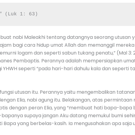
" 
(Luk 1: 63)
nubuat nabi Maleakhi tentang datangnya seorang utusan
k tajam bagi cara hidup umat Allah dan memanggil mere
emurni logam dan seperti sabun tukang penatu,” (Mal 3: 
 Yohanes Pembaptis. Perannya adalah mempersiapkan uma
YHWH seperti “pada hari-hari dahulu kala dan seperti t
an fungsi utusan itu. Perannya yaitu mengembalikan tatana
ngan Elia, nabi agung itu. Belakangan, atas permintaan 
s dengan peran Elia, yang “membuat hati bapa-bapa 
bapanya supaya jangan Aku datang memukul bumi sehing
hati Bapa yang berbelas-kasih. Ia mengusahakan apa sa