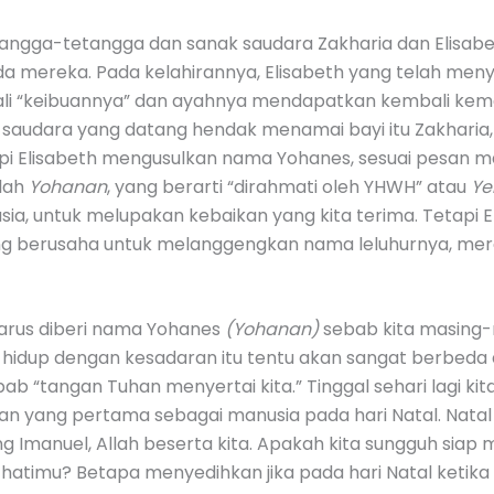
 tetangga-tetangga dan sanak saudara Zakharia dan Elisa
mereka. Pada kelahirannya, Elisabeth yang telah meny
li “keibuannya” dan ayahnya mendapatkan kembali ke
audara yang datang hendak menamai bayi itu Zakharia,
pi Elisabeth mengusulkan nama Yohanes, sesuai pesan m
lah
Yohanan
, yang berarti “dirahmati oleh YHWH” atau
Ye
ia, untuk melupakan kebaikan yang kita terima. Tetapi E
ang berusaha untuk melanggengkan nama leluhurnya, me
arus diberi nama Yohanes
(Yohanan)
sebab kita masing-
 hidup dengan kesadaran itu tentu akan sangat berbe
b “tangan Tuhan menyertai kita.” Tinggal sehari lagi kita
 yang pertama sebagai manusia pada hari Natal. Natal
ng Imanuel, Allah beserta kita. Apakah kita sungguh siap
hatimu? Betapa menyedihkan jika pada hari Natal ketika 