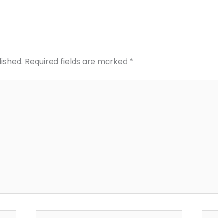
lished.
Required fields are marked
*
Email*
Web