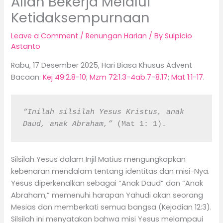
Allah Bekerja Melalui
Ketidaksempurnaan
Leave a Comment
/
Renungan Harian
/ By
Sulpicio
Astanto
Rabu, 17 Desember 2025, Hari Biasa Khusus Advent
Bacaan:
Kej 49:2.8-10
;
Mzm 72:1.3-4ab.7-8.17
;
Mat 1:1-17
.
“Inilah silsilah Yesus Kristus, anak 
Daud, anak Abraham,” 
(Mat 1: 1).
Silsilah Yesus dalam Injil Matius mengungkapkan
kebenaran mendalam tentang identitas dan misi-Nya.
Yesus diperkenalkan sebagai “Anak Daud” dan “Anak
Abraham,” memenuhi harapan Yahudi akan seorang
Mesias dan memberkati semua bangsa (Kejadian 12:3).
Silsilah ini menyatakan bahwa misi Yesus melampaui