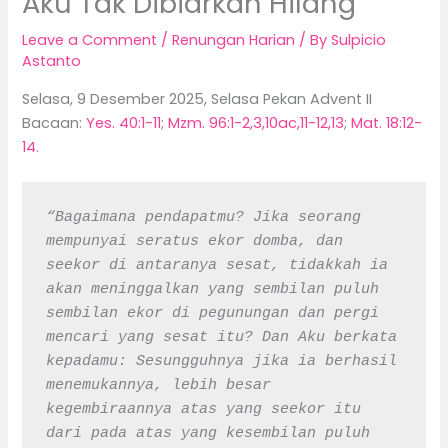
Aku Tak Dibiarkan Hilang
Leave a Comment
/
Renungan Harian
/ By
Sulpicio
Astanto
Selasa, 9 Desember 2025, Selasa Pekan Advent II
Bacaan:
Yes. 40:1-11
;
Mzm. 96:1-2,3,10ac,11-12,13
;
Mat. 18:12-
14
.
“Bagaimana pendapatmu? Jika seorang 
mempunyai seratus ekor domba, dan 
seekor di antaranya sesat, tidakkah ia 
akan meninggalkan yang sembilan puluh 
sembilan ekor di pegunungan dan pergi 
mencari yang sesat itu? Dan Aku berkata 
kepadamu: Sesungguhnya jika ia berhasil 
menemukannya, lebih besar 
kegembiraannya atas yang seekor itu 
dari pada atas yang kesembilan puluh 