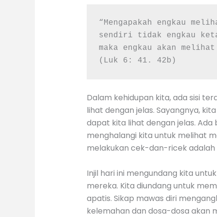
“Mengapakah engkau melih
sendiri tidak engkau ket
maka engkau akan melihat
(Luk 6: 41. 42b)
Dalam kehidupan kita, ada sisi ter
lihat dengan jelas. Sayangnya, ki
dapat kita lihat dengan jelas. 
menghalangi kita untuk melihat me
melakukan cek-dan-ricek adalah s
Injil hari ini mengundang kita un
mereka. Kita diundang untuk memb
apatis. Sikap mawas diri mengangk
kelemahan dan dosa-dosa akan me