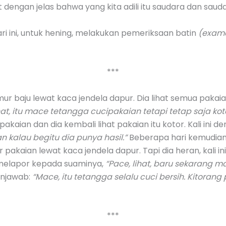
 dengan jelas bahwa yang kita adili itu saudara dan saudari
ri ini, untuk hening, melakukan pemeriksaan batin
(exame
***
ur baju lewat kaca jendela dapur. Dia lihat semua pakaia
hat, itu mace tetangga cucipakaian tetapi tetap saja koto
aian dan dia kembali lihat pakaian itu kotor. Kali ini d
an kalau begitu dia punya hasil.”
Beberapa hari kemudian
pakaian lewat kaca jendela dapur. Tapi dia heran, kali i
a melapor kepada suaminya,
“Pace, lihat, baru sekarang m
njawab:
“Mace, itu tetangga selalu cuci bersih. Kitorang
***