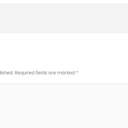
lished.
Required fields are marked
*