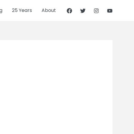
g
25 Years
About