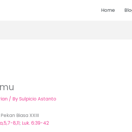
Home
Blo
amu
ian
/ By
Sulpicio Astanto
Pekan Biasa XXIII
a,5,7-8,11
;
Luk. 6:39-42