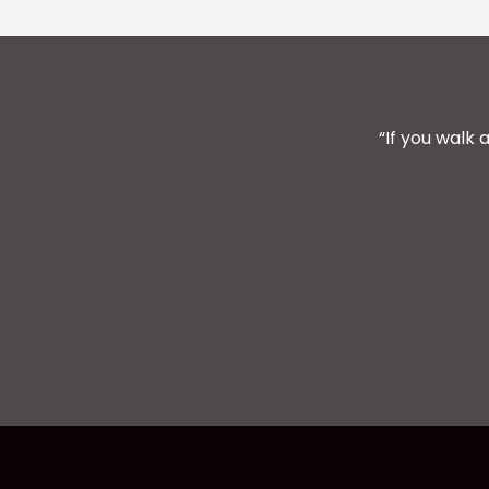
“If you walk 