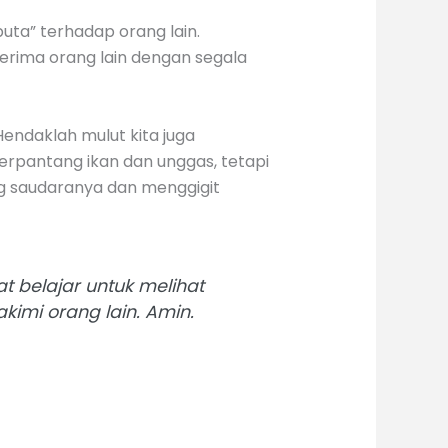
buta” terhadap orang lain.
erima orang lain dengan segala
Hendaklah mulut kita juga
rpantang ikan dan unggas, tetapi
g saudaranya dan menggigit
t belajar untuk melihat
imi orang lain. Amin.