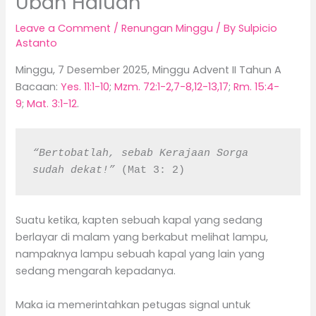
Ubah Haluan
Leave a Comment
/
Renungan Minggu
/ By
Sulpicio
Astanto
Minggu, 7 Desember 2025, Minggu Advent II Tahun A
Bacaan:
Yes. 11:1-10
;
Mzm. 72:1-2,7-8,12-13,17
;
Rm. 15:4-
9
;
Mat. 3:1-12
.
“Bertobatlah, sebab Kerajaan Sorga 
sudah dekat!”
 (Mat 3: 2)
Suatu ketika, kapten sebuah kapal yang sedang
berlayar di malam yang berkabut melihat lampu,
nampaknya lampu sebuah kapal yang lain yang
sedang mengarah kepadanya.
Maka ia memerintahkan petugas signal untuk