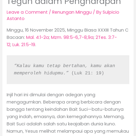
Teguh dalam Pengharapan
Leave a Comment
/
Renungan Minggu
/ By
Sulpicio
Astanto
Minggu, 16 November 2025, Minggu Biasa XXXIII Tahun C
Bacaan:
Mal. 4:1-2a
;
Mzm. 98:5-6,7-8,9a
;
2Tes. 3:7-
12
;
Luk. 21:5-19
.
“Kalau kamu tetap bertahan, kamu akan 
memperoleh hidupmu.” 
(Luk 21: 19)
Injil hari ini dimulai dengan adegan yang
mengagumkan. Beberapa orang berbicara dengan
bangga tentang keindahan Bait Suci—batu-batunya
yang indah, emasnya, dan kemegahannya. Memang,
Bait Suci adalah salah satu keajaiban dunia kuno.
Namun, Yesus melihat melampaui apa yang memukau