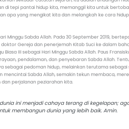
an di tepi pantai hidup kita, memanggil kita untuk bertob
an apa yang mengikat kita dan melangkah ke cara hidup b
i Hari Minggu Sabda Allah. Pada 30 September 2019, bert
 doktor Gereja dan penerjemah Kitab Suci ke dalam bahas
u Biasa III sebagai Hari Minggu Sabda Allah. Paus Frans
i perayaan, pendalaman, dan penyebaran Sabda Allah. Ten
ya sebagai pedoman hidup, melainkan terutama sebagai 
in mencintai Sabda Allah, semakin tekun membaca, me
 dan perjalanan peziarahan kita.
unia ini menjadi cahaya terang di kegelapan; ag
tuk membangun dunia yang lebih baik. Amin.