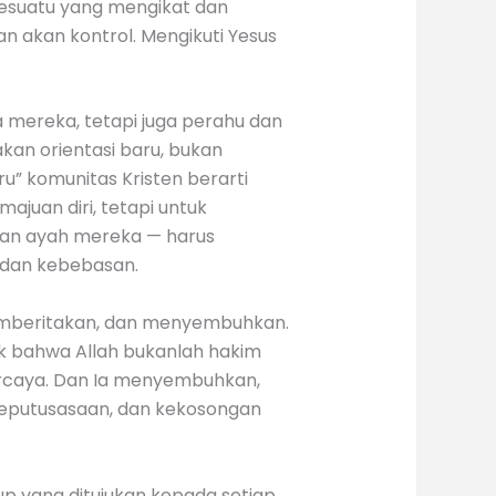
sesuatu yang mengikat dan
akan kontrol. Mengikuti Yesus
 mereka, tetapi juga perahu dan
an orientasi baru, bukan
u” komunitas Kristen berarti
juan diri, tetapi untuk
diran ayah mereka — harus
n dan kebebasan.
 memberitakan, dan menyembuhkan.
k bahwa Allah bukanlah hakim
ercaya. Dan Ia menyembuhkan,
 keputusasaan, dan kekosongan
up yang ditujukan kepada setiap