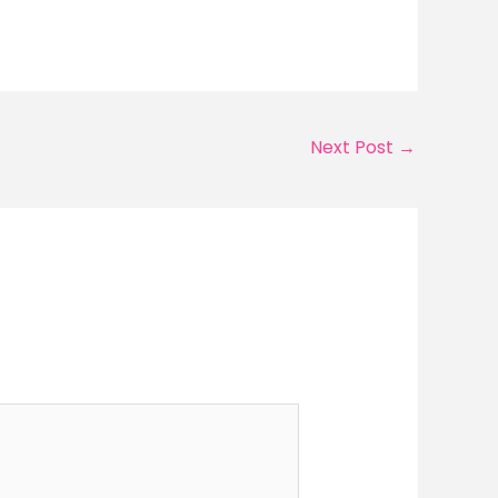
Next Post
→