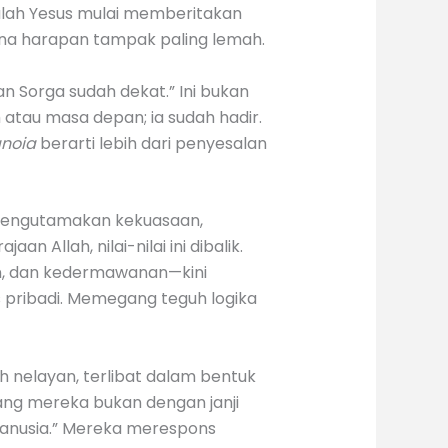
nalah Yesus mulai memberitakan
mana harapan tampak paling lemah.
n Sorga sudah dekat.” Ini bukan
 atau masa depan; ia sudah hadir.
noia
berarti lebih dari penyesalan
 mengutamakan kekuasaan,
 Allah, nilai-nilai ini dibalik.
n, dan kedermawanan—kini
as pribadi. Memegang teguh logika
 nelayan, terlibat dalam bentuk
ang mereka bukan dengan janji
 manusia.” Mereka merespons