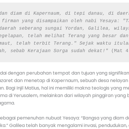
dan diam di Kapernaum, di tepi danau, di daera
 firman yang disampaikan oleh nabi Yesaya: "T
daerah seberang sungai Yordan, Galilea, wilay
egelapan, telah melihat Terang yang besar dan
maut, telah terbit Terang." Sejak waktu itulah
ah, sebab Kerajaan Sorga sudah dekat!" 
(Mat 4
ndai dengan perubahan tempat dan tujuan yang signifika
zaret dan menetap di Kapernaum, sebuah desa nelayan kec
n. Bagi Injil Matius, hal ini memiliki makna teologis yan
agama di Yerusalem, melainkan dari wilayah pinggiran ya
 agama.
 sebagai pemenuhan nubuat Yesaya: “Bangsa yang diam d
a.” Galilea telah banyak mengalami invasi, pendudukan, 