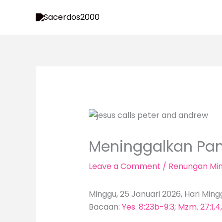
Skip
to
content
Meninggalkan Pan
Leave a Comment
/
Renungan Mi
Minggu, 25 Januari 2026, Hari Ming
Bacaan:
Yes. 8:23b-9:3
;
Mzm. 27:1,4