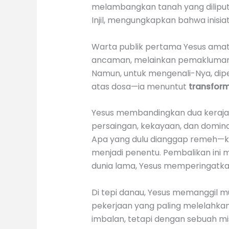
melambangkan tanah yang diliputi
Injil, mengungkapkan bahwa inisia
Warta publik pertama Yesus amat 
ancaman, melainkan pemakluman. Ke
Namun, untuk mengenali-Nya, dipe
atas dosa—ia menuntut
transform
Yesus membandingkan dua kerajaa
persaingan, kekayaan, dan dominasi
Apa yang dulu dianggap remeh—k
menjadi penentu. Pembalikan ini m
dunia lama, Yesus memperingatk
Di tepi danau, Yesus memanggil m
pekerjaan yang paling melelahka
imbalan, tetapi dengan sebuah mi