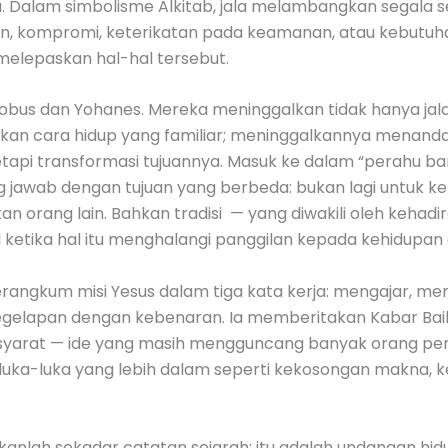
. Dalam simbolisme Alkitab, jala melambangkan segala 
kompromi, keterikatan pada keamanan, atau kebutuhan 
elepaskan hal-hal tersebut.
obus dan Yohanes. Mereka meninggalkan tidak hanya jala
n cara hidup yang familiar; meninggalkannya menandak
tapi transformasi tujuannya. Masuk ke dalam “perahu bar
jawab dengan tujuan yang berbeda: bukan lagi untuk kema
kan orang lain. Bahkan tradisi — yang diwakili oleh keha
jil ketika hal itu menghalangi panggilan kepada kehidupa
n merangkum misi Yesus dalam tiga kata kerja: mengajar,
gelapan dengan kebenaran. Ia memberitakan Kabar Bai
a syarat — ide yang masih mengguncang banyak orang p
pi luka-luka yang lebih dalam seperti kekosongan makna,
anlah sekadar catatan sejarah; itu adalah undangan hid