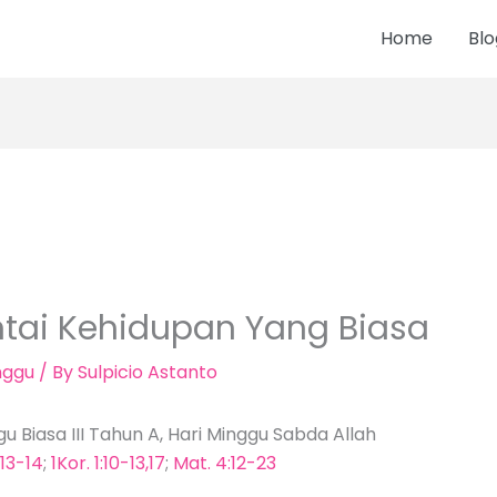
Home
Blo
tai Kehidupan Yang Biasa
nggu
/ By
Sulpicio Astanto
gu Biasa III Tahun A, Hari Minggu Sabda Allah
,13-14
;
1Kor. 1:10-13,17
;
Mat. 4:12-23