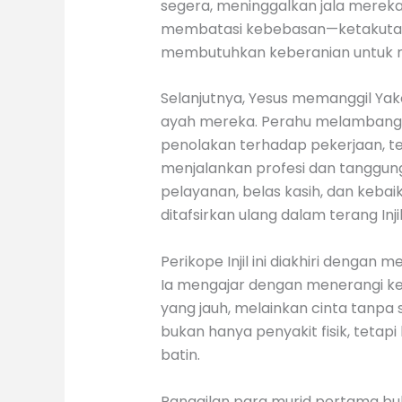
segera, meninggalkan jala mereka
membatasi kebebasan—ketakutan, 
membutuhkan keberanian untuk m
Selanjutnya, Yesus memanggil Yak
ayah mereka. Perahu melambangka
penolakan terhadap pekerjaan, te
menjalankan profesi dan tanggung 
pelayanan, belas kasih, dan kebai
ditafsirkan ulang dalam terang In
Perikope Injil ini diakhiri denga
Ia mengajar dengan menerangi ke
yang jauh, melainkan cinta tanp
bukan hanya penyakit fisik, teta
batin.
Panggilan para murid pertama buk