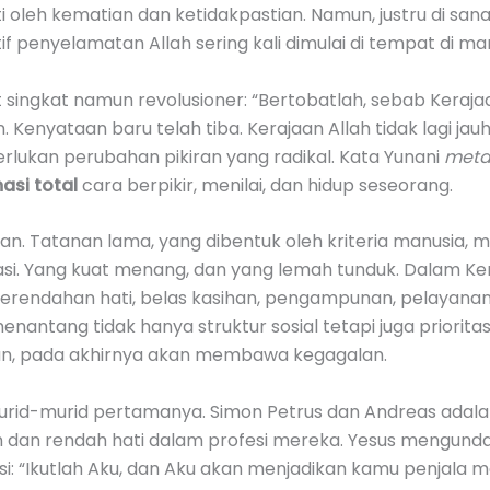
 oleh kematian dan ketidakpastian. Namun, justru di sa
tif penyelamatan Allah sering kali dimulai di tempat di 
singkat namun revolusioner: “Bertobatlah, sebab Kerajaa
nyataan baru telah tiba. Kerajaan Allah tidak lagi jauh
rlukan perubahan pikiran yang radikal. Kata Yunani
meta
asi total
cara berpikir, menilai, dan hidup seseorang.
n. Tatanan lama, yang dibentuk oleh kriteria manusia,
. Yang kuat menang, dan yang lemah tunduk. Dalam Kerajaan
erendahan hati, belas kasihan, pengampunan, pelayana
enantang tidak hanya struktur sosial tetapi juga priorit
an, pada akhirnya akan membawa kegagalan.
urid-murid pertamanya. Simon Petrus dan Andreas adalah
n dan rendah hati dalam profesi mereka. Yesus mengund
si: “Ikutlah Aku, dan Aku akan menjadikan kamu penjala