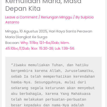
Kemuliaan Maria, Masa
Depan Kita
Leave a Comment
/
Renungan Minggu
/ By
Sulpicio
Astanto
Minggu, 10 Agustus 2025, Hari Raya Santa Perawan
Maria Diangkat Ke Surga
Bacaan:
Why. 11:19a; 12:1-6a,10ab
;
Mzm.
45:10bc,11,12ab
;
1Kor. 15:20-26
;
Luk. 1:39-56
.
“Jiwaku memuliakan Tuhan, dan hatiku 
bergembira karena Allah, Juruselamatku, 
sebab Ia telah memperhatikan kerendahan 
hamba-Nya. Sesungguhnya, mulai dari 
sekarang segala keturunan akan menyebut 
aku berbahagia, karena Yang Mahakuasa 
telah melakukan perbuatan-perbuatan 
besar kepadaku dan nama-Nya adalah 