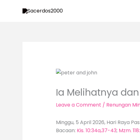
Skip
to
content
Ia Melihatnya dan
Leave a Comment
/
Renungan Mi
Minggu, 5 April 2026, Hari Raya Pa
Bacaan:
Kis. 10:34a,37-43
;
Mzm. 118