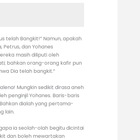
us telah Bangkit!” Namun, apakah
a, Petrus, dan Yohanes
eka masih diliputi oleh
ti; bahkan orang-orang kafir pun
a Dia telah bangkit.”
alena! Mungkin sedikit dirasa aneh
h penginjil Yohanes. Baris-baris
. Bahkan dialah yang pertama-
 lain.
pa ia seolah-olah begitu dicintai
gkit dan boleh mewartakan