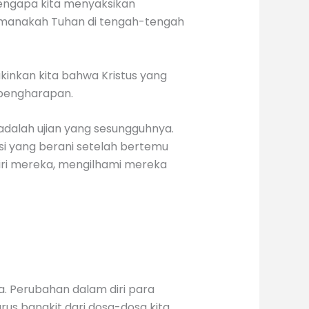
Mengapa kita menyaksikan
Di manakah Tuhan di tengah-tengah
kinkan kita bahwa Kristus yang
 pengharapan.
dalah ujian yang sesungguhnya.
si yang berani setelah bertemu
iri mereka, mengilhami mereka
a. Perubahan dalam diri para
rus bangkit dari dosa-dosa kita,