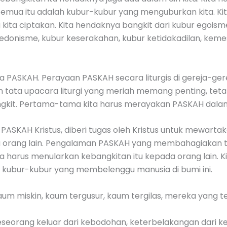
emua itu adalah kubur-kubur yang menguburkan kita. Kit
g kita ciptakan. Kita hendaknya bangkit dari kubur egoism
donisme, kubur keserakahan, kubur ketidakadilan, kem
ia PASKAH. Perayaan PASKAH secara liturgis di gereja-ge
 tata upacara liturgi yang meriah memang penting, teta
bangkit. Pertama-tama kita harus merayakan PASKAH dalam di
 PASKAH Kristus, diberi tugas oleh Kristus untuk mewart
orang lain. Pengalaman PASKAH yang membahagiakan tida
ta harus menularkan kebangkitan itu kepada orang lain. K
 kubur-kubur yang membelenggu manusia di bumi ini.
um miskin, kaum tergusur, kaum tergilas, mereka yang te
seorang keluar dari kebodohan, keterbelakangan dari ke