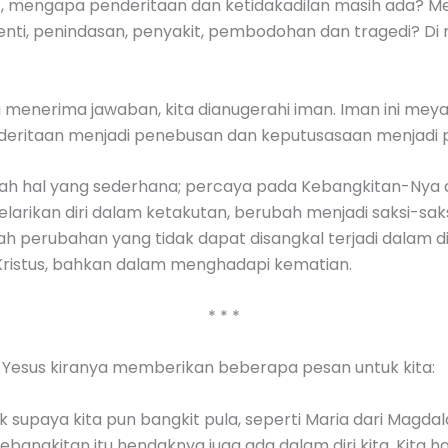
gkit, mengapa penderitaan dan ketidakadilan masih ada? 
 henti, penindasan, penyakit, pembodohan dan tragedi? 
u menerima jawaban, kita dianugerahi iman. Iman ini meya
enderitaan menjadi penebusan dan keputusasaan menjadi
h hal yang sederhana; percaya pada Kebangkitan-Nya a
larikan diri dalam ketakutan, berubah menjadi saksi-sak
h perubahan yang tidak dapat disangkal terjadi dalam d
istus, bahkan dalam menghadapi kematian.
* * *
 Yesus kiranya memberikan beberapa pesan untuk kita:
supaya kita pun bangkit pula, seperti Maria dari Magdal
angkitan itu hendaknya juga ada dalam diri kita. Kita ha