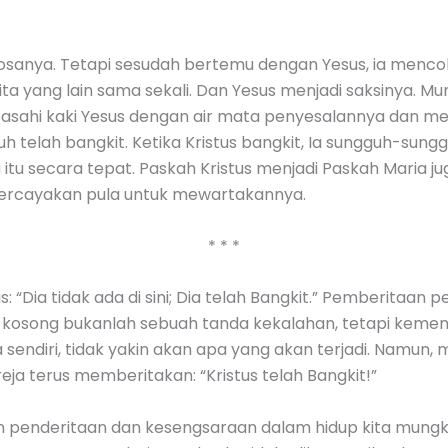
dosanya. Tetapi sesudah bertemu dengan Yesus, ia menco
nita yang lain sama sekali. Dan Yesus menjadi saksinya. M
basahi kaki Yesus dengan air mata penyesalannya dan 
telah bangkit. Ketika Kristus bangkit, Ia sungguh-sunggu
u secara tepat. Paskah Kristus menjadi Paskah Maria jug
ipercayakan pula untuk mewartakannya.
* * *
s: “Dia tidak ada di sini; Dia telah Bangkit.” Pemberitaan
kosong bukanlah sebuah tanda kekalahan, tetapi kemen
 sendiri, tidak yakin akan apa yang akan terjadi. Namun
a terus memberitakan: “Kristus telah Bangkit!”
enderitaan dan kesengsaraan dalam hidup kita mungki