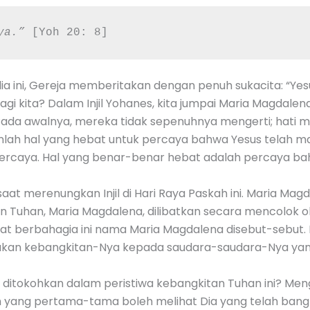
ya.”
 [Yoh 20: 8]
ia ini, Gereja memberitakan dengan penuh sukacita: “Yes
gi kita? Dalam Injil Yohanes, kita jumpai Maria Magdalen
a awalnya, mereka tidak sepenuhnya mengerti; hati mer
lah hal yang hebat untuk percaya bahwa Yesus telah ma
caya. Hal yang benar-benar hebat adalah percaya bahw
aat merenungkan Injil di Hari Raya Paskah ini. Maria Magd
Tuhan, Maria Magdalena, dilibatkan secara mencolok ole
angat berbahagia ini nama Maria Magdalena disebut-sebut
kan kebangkitan-Nya kepada saudara-saudara-Nya yang
itokohkan dalam peristiwa kebangkitan Tuhan ini? Menga
lah yang pertama-tama boleh melihat Dia yang telah ban