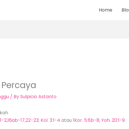
Home
Blo
 Percaya
nggu
/ By
Sulpicio Astanto
skah
:1-2,16ab-17,22-23
;
Kol. 3:1-4
atau
1Kor. 5:6b-8
;
Yoh. 20:1-9
.