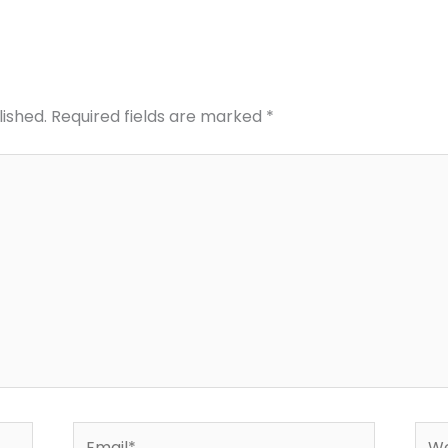
lished.
Required fields are marked
*
Email*
Web