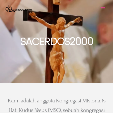
Skip
to
content
SACERDOS2000
Kami adalah anggota Kongregasi Misionaris
Hati Kudus Yesus (MSC), sebuah kongregasi